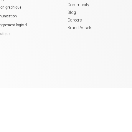
Community
ion graphique
Blog
unication
Careers
oppement logiciel
Brand Assets
utique