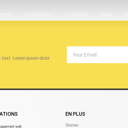
te web
Communication
Formations
Equipe
C
s text. Lorem ipsum dolor
ATIONS
EN PLUS
Stories
loppement web