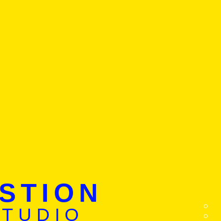
STION
STUDIO